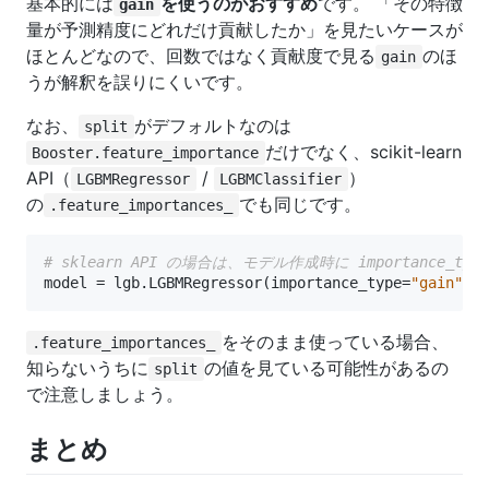
基本的には
を使うのがおすすめ
です。 「その特徴
gain
量が予測精度にどれだけ貢献したか」を見たいケースが
ほとんどなので、回数ではなく貢献度で見る
のほ
gain
うが解釈を誤りにくいです。
なお、
がデフォルトなのは
split
だけでなく、scikit-learn
Booster.feature_importance
API（
/
）
LGBMRegressor
LGBMClassifier
の
でも同じです。
.feature_importances_
# sklearn API の場合は、モデル作成時に importance_ty
model
=
lgb
.
LGBMRegressor
(
importance_type
=
"gain"
)
をそのまま使っている場合、
.feature_importances_
知らないうちに
の値を見ている可能性があるの
split
で注意しましょう。
まとめ