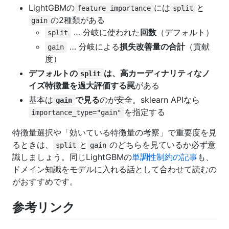
LightGBMの
には
と
feature_importance
split
の2種類がある
gain
… 分岐に使われた
回数
（デフォルト）
split
… 分岐による
損失改善量の合計
（貢献
gain
度）
デフォルトの
は、高カーディナリティなノ
split
イズ特徴量を過大評価する罠
がある
基本は
で見る
のが安全。sklearn APIなら
gain
を指定する
importance_type="gain"
特徴量選択や「効いている特徴量の考察」で重要度を見
るときは、
と
のどちらを見ているか必ず意
split
gain
識しましょう。同じLightGBMの
単調性制約の記事
も、
ドメイン知識をモデルに入れる話として合わせて読むの
がおすすめです。
参考リンク