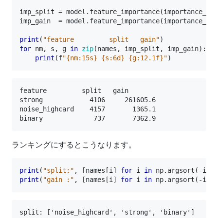
imp_split
=
model
.
feature_importance
(
importance_typ
imp_gain
=
model
.
feature_importance
(
importance_typ
print
(
"feature         split   gain"
)
for
nm
,
s
,
g
in
zip
(
names
,
imp_split
,
imp_gain
):
print
(
f
"{nm:15s} {s:6d} {g:12.1f}"
)
feature         split   gain

strong            4106     261605.6

noise_highcard    4157       1365.1

ランキングにするとこうなります。
print
(
"split:"
,
[
names
[
i
]
for
i
in
np
.
argsort
(
-
imp_
print
(
"gain :"
,
[
names
[
i
]
for
i
in
np
.
argsort
(
-
imp_
split: ['noise_highcard', 'strong', 'binary']
