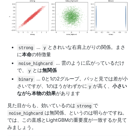
…
ときれいな右肩上がりの関係。まさ
strong
y
に
本命
の特徴量
… 雲のように広がっているだけ
noise_highcard
で、
とは
無関係
y
… 0と1の2グループ。パッと見では差が小
binary
さいですが、1のほうがわずかに
が高く、
小さい
y
ながら本物の効果
があります
見た目からも、効いているのは
で
strong
は無関係、というのは明らかですね。
noise_highcard
では、この直感とLightGBMの重要度が一致するか見て
みましょう。