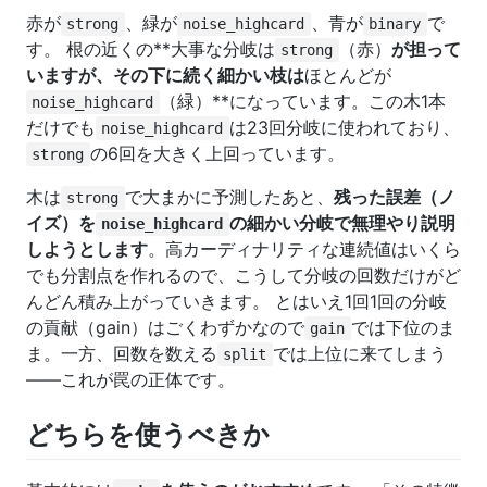
赤が
、緑が
、青が
で
strong
noise_highcard
binary
す。 根の近くの**大事な分岐は
（赤）
が担って
strong
いますが、その下に続く細かい枝は
ほとんどが
（緑）**になっています。この木1本
noise_highcard
だけでも
は23回分岐に使われており、
noise_highcard
の6回を大きく上回っています。
strong
木は
で大まかに予測したあと、
残った誤差（ノ
strong
イズ）を
の細かい分岐で無理やり説明
noise_highcard
しようとします
。高カーディナリティな連続値はいくら
でも分割点を作れるので、こうして分岐の回数だけがど
んどん積み上がっていきます。 とはいえ1回1回の分岐
の貢献（gain）はごくわずかなので
では下位のま
gain
ま。一方、回数を数える
では上位に来てしまう
split
——これが罠の正体です。
どちらを使うべきか