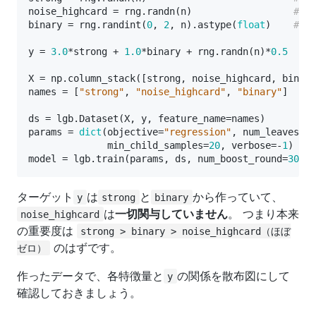
noise_highcard
=
rng
.
randn
(
n
)
# 
binary
=
rng
.
randint
(
0
,
2
,
n
)
.
astype
(
float
)
# 2
y
=
3.0
*
strong
+
1.0
*
binary
+
rng
.
randn
(
n
)
*
0.5
# 
X
=
np
.
column_stack
([
strong
,
noise_highcard
,
binary
names
=
[
"strong"
,
"noise_highcard"
,
"binary"
]
ds
=
lgb
.
Dataset
(
X
,
y
,
feature_name
=
names
)
params
=
dict
(
objective
=
"regression"
,
num_leaves
=
31
min_child_samples
=
20
,
verbose
=-
1
)
model
=
lgb
.
train
(
params
,
ds
,
num_boost_round
=
300
)
ターゲット
は
と
から作っていて、
y
strong
binary
は
一切関与していません
。 つまり本来
noise_highcard
の重要度は
strong > binary > noise_highcard（ほぼ
のはずです。
ゼロ）
作ったデータで、各特徴量と
の関係を散布図にして
y
確認しておきましょう。