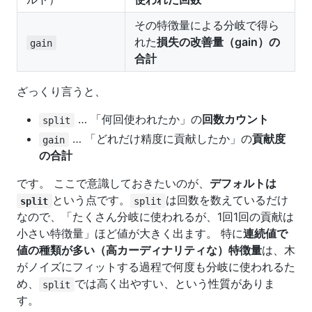
その特徴量による分岐で得ら
れた
損失の改善量（gain）の
gain
合計
ざっくり言うと、
… 「何回使われたか」の
回数カウント
split
… 「どれだけ精度に貢献したか」の
貢献度
gain
の合計
です。 ここで意識しておきたいのが、
デフォルトは
という点です。
は回数を数えているだけ
split
split
なので、「たくさん分岐に使われるが、1回1回の貢献は
小さい特徴量」ほど値が大きく出ます。 特に
連続値で
値の種類が多い（高カーディナリティな）特徴量
は、木
がノイズにフィットする過程で何度も分岐に使われるた
め、
では高く出やすい、という性質がありま
split
す。