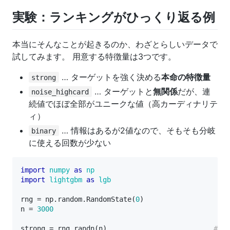
実験：ランキングがひっくり返る例
本当にそんなことが起きるのか、わざとらしいデータで
試してみます。 用意する特徴量は3つです。
… ターゲットを強く決める
本命の特徴量
strong
… ターゲットと
無関係
だが、連
noise_highcard
続値でほぼ全部がユニークな値（高カーディナリテ
ィ）
… 情報はあるが2値なので、そもそも分岐
binary
に使える回数が少ない
import
numpy
as
np
import
lightgbm
as
lgb
rng
=
np
.
random
.
RandomState
(
0
)
n
=
3000
strong
=
rng
.
randn
(
n
)
# 