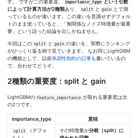
す。 ですがこの重要度、
という引数
importance_type
によって計算方法が2種類
あり、
と
とで測
split
gain
っているものが違います。この違いを意識せずデフォル
トのまま使っていると、「無関係なノイズ特徴量が最重
要」という誤った結論を出しかねません。
今回はこの
と
の違いを、実際にランキング
split
gain
がひっくり返る例で見ていきます。 なお同じLightGBM
の機能として、以前
単調性制約の記事
も書いているの
で、合わせてどうぞ。
2種類の重要度：split と gain
LightGBMの
が取れる重要度は次
feature_importance
の2つです。
importance_type
意味
（デフォ
その特徴量が
分岐（split）に
split
ルト）
使われた回数