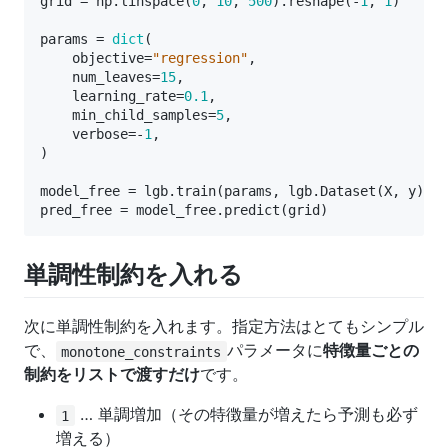
grid
=
np
.
linspace
(
0
,
10
,
500
)
.
reshape
(
-
1
,
1
)
params
=
dict
(
objective
=
"regression"
,
num_leaves
=
15
,
learning_rate
=
0.1
,
min_child_samples
=
5
,
verbose
=-
1
,
)
model_free
=
lgb
.
train
(
params
,
lgb
.
Dataset
(
X
,
y
),
n
pred_free
=
model_free
.
predict
(
grid
)
単調性制約を入れる
次に単調性制約を入れます。指定方法はとてもシンプル
で、
パラメータに
特徴量ごとの
monotone_constraints
制約をリストで渡すだけ
です。
… 単調増加（その特徴量が増えたら予測も必ず
1
増える）