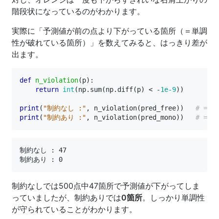
階段状になっているのがわかります。
実際に「予測値が前の点より下がっている箇所（＝単調
性が破れている箇所）」を数えてみると、はっきり差が
出ます。
def
n_violation
(
p
):
return
int
(
np
.
sum
(
np
.
diff
(
p
)
<
-
1e-9
))
print
(
"制約なし :"
,
n_violation
(
pred_free
))
# => 4
print
(
"制約あり :"
,
n_violation
(
pred_mono
))
# => 0
制約なし : 47

制約なしでは500点中47箇所で予測値が下がってしま
っていましたが、制約ありでは
0箇所
。しっかり単調性
が守られていることがわかります。