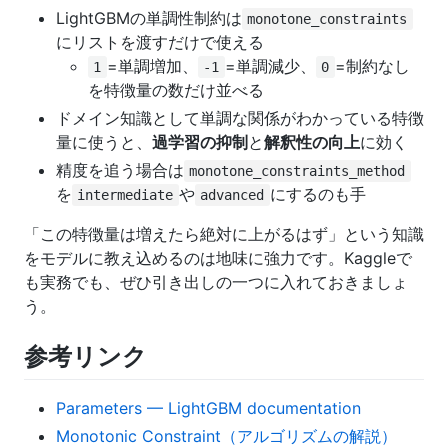
LightGBMの単調性制約は
monotone_constraints
にリストを渡すだけで使える
=単調増加、
=単調減少、
=制約なし
1
-1
0
を特徴量の数だけ並べる
ドメイン知識として単調な関係がわかっている特徴
量に使うと、
過学習の抑制
と
解釈性の向上
に効く
精度を追う場合は
monotone_constraints_method
を
や
にするのも手
intermediate
advanced
「この特徴量は増えたら絶対に上がるはず」という知識
をモデルに教え込めるのは地味に強力です。Kaggleで
も実務でも、ぜひ引き出しの一つに入れておきましょ
う。
参考リンク
Parameters — LightGBM documentation
Monotonic Constraint（アルゴリズムの解説）