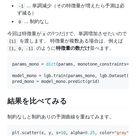
… 単調減少（その特徴量が増えたら予測は必
-1
ず減る）
… 制約なし
0
今回は特徴量が
の1つだけで、単調増加させたいので
x
を渡します。 特徴量が複数ある場合は、例えば
[1]
のように
特徴量の数だけ
並べます。
[1, 0, -1]
params_mono
=
dict
(
params
,
monotone_constraints
=
[
1
]
model_mono
=
lgb
.
train
(
params_mono
,
lgb
.
Dataset
(
X
,
pred_mono
=
model_mono
.
predict
(
grid
)
結果を比べてみる
制約なしと制約ありの予測曲線を重ねてみます。
plt
.
scatter
(
x
,
y
,
s
=
10
,
alpha
=
0.25
,
color
=
"gray"
)