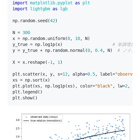
import
matplotlib.pyplot
as
plt
import
lightgbm
as
lgb
np
.
random
.
seed
(
42
)
N
=
300
x
=
np
.
random
.
uniform
(
0
,
10
,
N
)
y_true
=
np
.
log1p
(
x
)
# 単調増加
y
=
y_true
+
np
.
random
.
normal
(
0
,
0.4
,
N
)
# ノイズ
X
=
x
.
reshape
(
-
1
,
1
)
plt
.
scatter
(
x
,
y
,
s
=
12
,
alpha
=
0.5
,
label
=
"observed 
xs
=
np
.
sort
(
x
)
plt
.
plot
(
xs
,
np
.
log1p
(
xs
),
color
=
"black"
,
lw
=
2
,
lab
plt
.
legend
()
plt
.
show
()