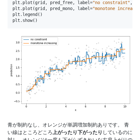
plt
.
plot
(
grid
,
pred_free
,
label
=
"no constraint"
,
lw
plt
.
plot
(
grid
,
pred_mono
,
label
=
"monotone increasin
plt
.
legend
()
plt
.
show
()
青が制約なし、オレンジが単調増加制約ありです。 青
い線はところどころ
上がったり下がったり
しているのに
対し、オレンジは一度も下がらずきれいな右肩上がりの