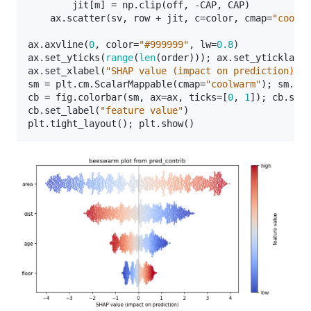
jit
[
m
]
=
np
.
clip
(
off
,
-
CAP
,
CAP
)
ax
.
scatter
(
sv
,
row
+
jit
,
c
=
color
,
cmap
=
"coolwa
ax
.
axvline
(
0
,
color
=
"#999999"
,
lw
=
0.8
)
ax
.
set_yticks
(
range
(
len
(
order
)));
ax
.
set_yticklabel
ax
.
set_xlabel
(
"SHAP value (impact on prediction)"
)
sm
=
plt
.
cm
.
ScalarMappable
(
cmap
=
"coolwarm"
);
sm
.
set
cb
=
fig
.
colorbar
(
sm
,
ax
=
ax
,
ticks
=
[
0
,
1
]);
cb
.
set_
cb
.
set_label
(
"feature value"
)
plt
.
tight_layout
();
plt
.
show
()