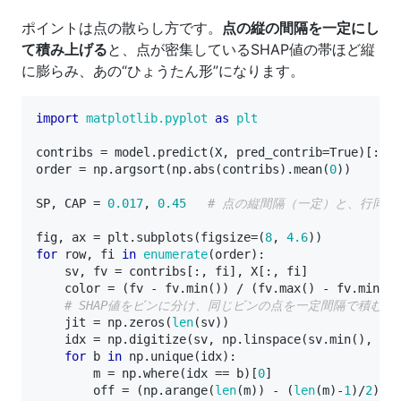
ポイントは点の散らし方です。
点の縦の間隔を一定にし
て積み上げる
と、点が密集しているSHAP値の帯ほど縦
に膨らみ、あの“ひょうたん形”になります。
import
matplotlib.pyplot
as
plt
contribs
=
model
.
predict
(
X
,
pred_contrib
=
True
)[:,
:
order
=
np
.
argsort
(
np
.
abs
(
contribs
)
.
mean
(
0
))
SP
,
CAP
=
0.017
,
0.45
# 点の縦間隔（一定）と、行同
fig
,
ax
=
plt
.
subplots
(
figsize
=
(
8
,
4.6
))
for
row
,
fi
in
enumerate
(
order
):
sv
,
fv
=
contribs
[:,
fi
],
X
[:,
fi
]
color
=
(
fv
-
fv
.
min
())
/
(
fv
.
max
()
-
fv
.
min
()
# SHAP値をビンに分け、同じビンの点を一定間隔で積む 
jit
=
np
.
zeros
(
len
(
sv
))
idx
=
np
.
digitize
(
sv
,
np
.
linspace
(
sv
.
min
(),
sv
.
for
b
in
np
.
unique
(
idx
):
m
=
np
.
where
(
idx
==
b
)[
0
]
off
=
(
np
.
arange
(
len
(
m
))
-
(
len
(
m
)
-
1
)
/
2
)
*