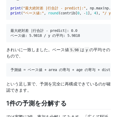
print
(
"最大絶対差 |行合計 - predict|:"
,
np
.
max
(
np
.
abs
print
(
"ベース値:"
,
round
(
contrib
[
0
,
-
1
],
4
),
"/ y 
最大絶対差 |行合計 - predict|: 0.0

きれいに一致しました。ベース値
は
の平均その
5.98
y
もので、
という足し算で、予測を完全に再構成できているのが確
認できます。
1件の予測を分解する
では実際に1件、寄与を分解してみます。「広くて駅近