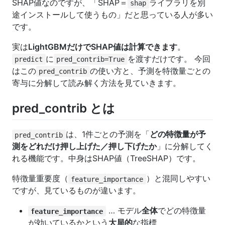
SHAP値なのですが、「SHAP＝
ライブラリを別
shap
途インストールして使うもの」だと思っている人が多い
です。
実は
LightGBMだけでSHAP値は計算できます
。
に
を渡すだけです。 今回
predict
pred_contrib=True
はこの
の使い方と、予測を特徴量ごとの
pred_contrib
寄与に分解して読み解く方法を見ていきます。
pred_contrib とは
は、1件ごとの予測を「
どの特徴量が予
pred_contrib
測をどれだけ押し上げた／押し下げたか
」に分解してく
れる機能です。中身はSHAP値（TreeSHAP）です。
特徴量重要度（
）と混同しやすい
feature_importance
ですが、見ているものが違います。
… モデル
全体
でどの特徴量
feature_importance
が効いているかという
大局的
な指標