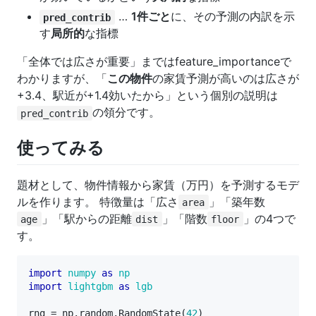
…
1件ごと
に、その予測の内訳を示
pred_contrib
す
局所的
な指標
「全体では広さが重要」まではfeature_importanceで
わかりますが、「
この物件
の家賃予測が高いのは広さが
+3.4、駅近が+1.4効いたから」という個別の説明は
の領分です。
pred_contrib
使ってみる
題材として、物件情報から家賃（万円）を予測するモデ
ルを作ります。 特徴量は「広さ
」「築年数
area
」「駅からの距離
」「階数
」の4つで
age
dist
floor
す。
import
numpy
as
np
import
lightgbm
as
lgb
rng
=
np
.
random
.
RandomState
(
42
)