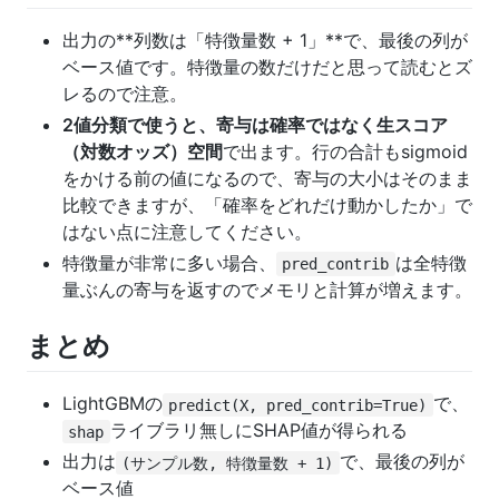
出力の**列数は「特徴量数 + 1」**で、最後の列が
ベース値です。特徴量の数だけだと思って読むとズ
レるので注意。
2値分類で使うと、寄与は確率ではなく生スコア
（対数オッズ）空間
で出ます。行の合計もsigmoid
をかける前の値になるので、寄与の大小はそのまま
比較できますが、「確率をどれだけ動かしたか」で
はない点に注意してください。
特徴量が非常に多い場合、
は全特徴
pred_contrib
量ぶんの寄与を返すのでメモリと計算が増えます。
まとめ
LightGBMの
で、
predict(X, pred_contrib=True)
ライブラリ無しにSHAP値が得られる
shap
出力は
で、最後の列が
(サンプル数, 特徴量数 + 1)
ベース値