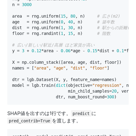
n
=
3000
area
=
rng
.
uniform
(
15
,
80
,
n
)
# 広さ(m2)
age
=
rng
.
uniform
(
0
,
40
,
n
)
# 築年数
dist
=
rng
.
uniform
(
1
,
30
,
n
)
# 駅からの距離(分
floor
=
rng
.
randint
(
1
,
15
,
n
)
# 階数
# 広い/新しい/駅近/高層 ほど家賃が高い
y
=
3
+
0.12
*
area
-
0.06
*
age
-
0.15
*
dist
+
0.1
*
floo
X
=
np
.
column_stack
([
area
,
age
,
dist
,
floor
])
names
=
[
"area"
,
"age"
,
"dist"
,
"floor"
]
dtr
=
lgb
.
Dataset
(
X
,
y
,
feature_name
=
names
)
model
=
lgb
.
train
(
dict
(
objective
=
"regression"
,
num_
min_child_samples
=
20
,
verbos
dtr
,
num_boost_round
=
300
)
SHAP値を出すのは1行です。
に
predict
を渡します。
pred_contrib=True