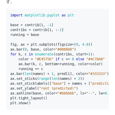
す。
import
matplotlib.pyplot
as
plt
base
=
contrib
[
i
,
-
1
]
contribs
=
contrib
[
i
,
:
-
1
]
running
=
base
fig
,
ax
=
plt
.
subplots
(
figsize
=
(
9
,
4.8
))
ax
.
bar
(
0
,
base
,
color
=
"#888888"
)
for
k
,
c
in
enumerate
(
contribs
,
start
=
1
):
color
=
"#E45756"
if
c
>=
0
else
"#4C78A8"
#
ax
.
bar
(
k
,
c
,
bottom
=
running
,
color
=
color
)
running
+=
c
ax
.
bar
(
len
(
names
)
+
1
,
pred
[
i
],
color
=
"#333333"
)
ax
.
set_xticks
(
range
(
len
(
names
)
+
2
))
ax
.
set_xticklabels
([
"base"
]
+
names
+
[
"prediction"
ax
.
set_ylabel
(
"rent (predicted)"
)
ax
.
axhline
(
base
,
color
=
"#bbbbbb"
,
ls
=
"--"
,
lw
=
0.8
)
plt
.
tight_layout
()
plt
.
show
()