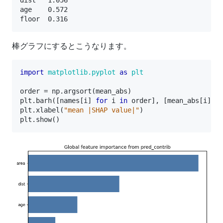
dist   1.056

age    0.572

棒グラフにするとこうなります。
import
matplotlib.pyplot
as
plt
order
=
np
.
argsort
(
mean_abs
)
plt
.
barh
([
names
[
i
]
for
i
in
order
],
[
mean_abs
[
i
]
fo
plt
.
xlabel
(
"mean |SHAP value|"
)
plt
.
show
()