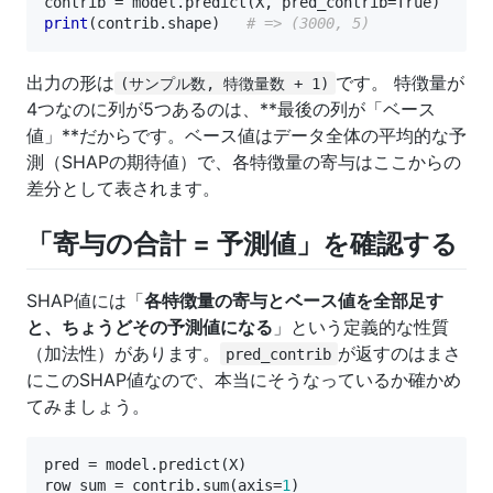
contrib
=
model
.
predict
(
X
,
pred_contrib
=
True
)
print
(
contrib
.
shape
)
# => (3000, 5)
出力の形は
です。 特徴量が
(サンプル数, 特徴量数 + 1)
4つなのに列が5つあるのは、**最後の列が「ベース
値」**だからです。ベース値はデータ全体の平均的な予
測（SHAPの期待値）で、各特徴量の寄与はここからの
差分として表されます。
「寄与の合計 = 予測値」を確認する
SHAP値には「
各特徴量の寄与とベース値を全部足す
と、ちょうどその予測値になる
」という定義的な性質
（加法性）があります。
が返すのはまさ
pred_contrib
にこのSHAP値なので、本当にそうなっているか確かめ
てみましょう。
pred
=
model
.
predict
(
X
)
row_sum
=
contrib
.
sum
(
axis
=
1
)