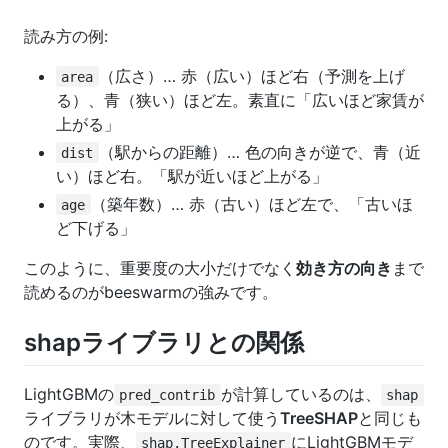
読み方の例:
（広さ）… 赤（広い）ほど右（予測を上げ
area
る）、青（狭い）ほど左。素直に「広いほど家賃が
上がる」
（駅からの距離）… 色の向きが逆で、青（近
dist
い）ほど右。「駅が近いほど上がる」
（築年数）… 赤（古い）ほど左で、「古いほ
age
ど下げる」
このように、重要度の大小だけでなく
効き方の向き
まで
読めるのがbeeswarmの強みです。
shapライブラリとの関係
LightGBMの
が計算しているのは、
pred_contrib
shap
ライブラリが木モデルに対して使う
TreeSHAP
と同じも
のです。実際、
にLightGBMモデ
shap.TreeExplainer