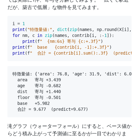
だが、築古で低層」な物件を見てみます。
i
=
1
print
(
"特徴量値:"
,
dict
(
zip
(
names
,
np
.
round
(
X
[
i
],
1
)
for
nm
,
c
in
zip
(
names
,
contrib
[
i
,
:
-
1
]):
print
(
f
"  {nm:6s} 寄与 {c:+.3f}"
)
print
(
f
"  base   {contrib[i, -1]:+.3f}"
)
print
(
f
"  合計 = {contrib[i].sum():.3f}  (predict={
特徴量値: {'area': 76.8, 'age': 31.9, 'dist': 6.0, 'f
  area   寄与 +3.439

  age    寄与 -0.682

  dist   寄与 +1.440

  floor  寄与 -0.501

  base   +5.982

滝グラフ（ウォーターフォール）にすると、ベース値か
らどう積み上がって予測値に至るかが一目でわかりま