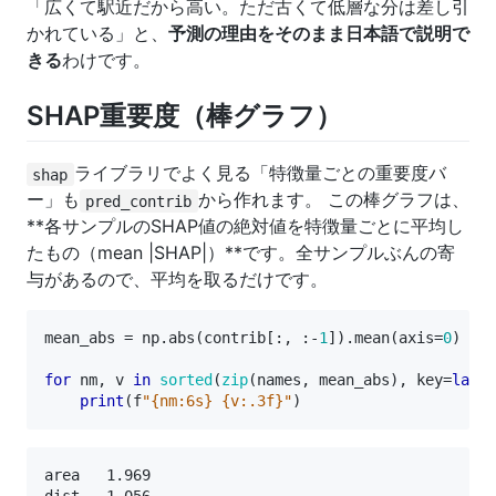
「広くて駅近だから高い。ただ古くて低層な分は差し引
かれている」と、
予測の理由をそのまま日本語で説明で
きる
わけです。
SHAP重要度（棒グラフ）
ライブラリでよく見る「特徴量ごとの重要度バ
shap
ー」も
から作れます。 この棒グラフは、
pred_contrib
**各サンプルのSHAP値の絶対値を特徴量ごとに平均し
たもの（mean |SHAP|）**です。全サンプルぶんの寄
与があるので、平均を取るだけです。
mean_abs
=
np
.
abs
(
contrib
[:,
:
-
1
])
.
mean
(
axis
=
0
)
for
nm
,
v
in
sorted
(
zip
(
names
,
mean_abs
),
key
=
lambd
print
(
f
"{nm:6s} {v:.3f}"
)
area   1.969
