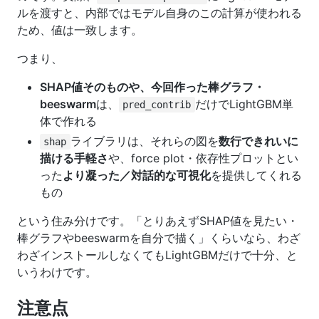
ルを渡すと、内部ではモデル自身のこの計算が使われる
ため、値は一致します。
つまり、
SHAP値そのものや、今回作った棒グラフ・
beeswarm
は、
だけでLightGBM単
pred_contrib
体で作れる
ライブラリは、それらの図を
数行できれいに
shap
描ける手軽さ
や、force plot・依存性プロットとい
った
より凝った／対話的な可視化
を提供してくれる
もの
という住み分けです。「とりあえずSHAP値を見たい・
棒グラフやbeeswarmを自分で描く」くらいなら、わざ
わざインストールしなくてもLightGBMだけで十分、と
いうわけです。
注意点