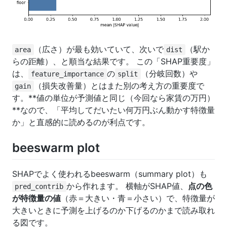
（広さ）が最も効いていて、次いで
（駅か
area
dist
らの距離）、と順当な結果です。 この「SHAP重要度」
は、
の
（分岐回数）や
feature_importance
split
（損失改善量）とはまた別の考え方の重要度で
gain
す。**値の単位が予測値と同じ（今回なら家賃の万円）
**なので、「平均してだいたい何万円ぶん動かす特徴量
か」と直感的に読めるのが利点です。
beeswarm plot
SHAPでよく使われるbeeswarm（summary plot）も
から作れます。 横軸がSHAP値、
点の色
pred_contrib
が特徴量の値
（赤＝大きい・青＝小さい）で、特徴量が
大きいときに予測を上げるのか下げるのかまで読み取れ
る図です。